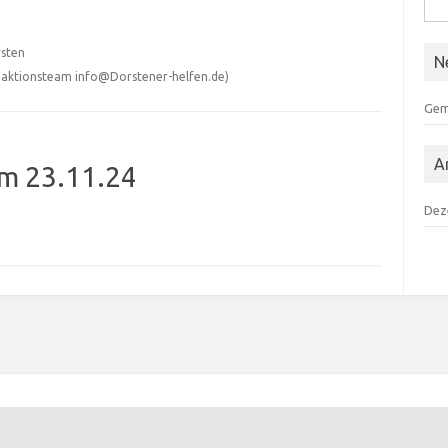
Suc
nach
rsten
N
edaktionsteam info@Dorstener-helfen.de)
Gem
A
m 23.11.24
Dez