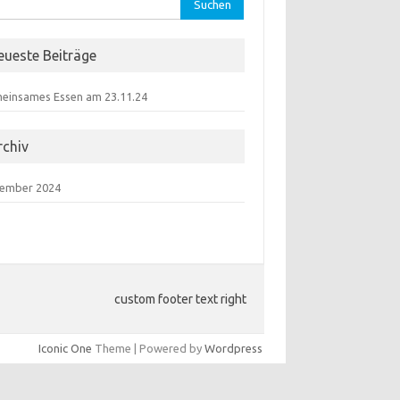
hen
:
eueste Beiträge
einsames Essen am 23.11.24
rchiv
ember 2024
custom footer text right
Iconic One
Theme | Powered by
Wordpress